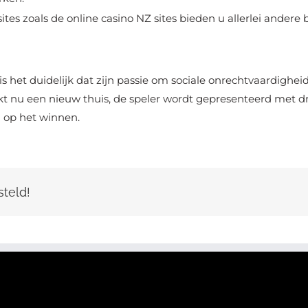
tes zoals de online casino NZ sites bieden u allerlei andere 
 het duidelijk dat zijn passie om sociale onrechtvaardigheid 
kt nu een nieuw thuis, de speler wordt gepresenteerd met dr
n op het winnen.
steld!