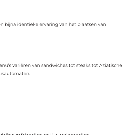
en bijna identieke ervaring van het plaatsen van
.
nu’s variëren van sandwiches tot steaks tot Aziatische
onusautomaten.