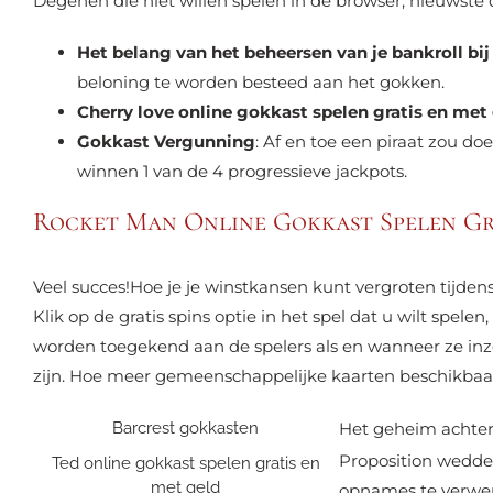
Degenen die niet willen spelen in de browser, nieuwste on
Het belang van het beheersen van je bankroll bij
beloning te worden besteed aan het gokken.
Cherry love online gokkast spelen gratis en met
Gokkast Vergunning
: Af en toe een piraat zou d
winnen 1 van de 4 progressieve jackpots.
Rocket Man Online Gokkast Spelen Gr
Veel succes!Hoe je je winstkansen kunt vergroten tijden
Klik op de gratis spins optie in het spel dat u wilt spel
worden toegekend aan de spelers als en wanneer ze inze
zijn. Hoe meer gemeenschappelijke kaarten beschikbaar z
Barcrest gokkasten
Het geheim achter 
Proposition wedde
Ted online gokkast spelen gratis en
met geld
opnames te verwe