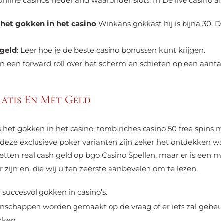
line casinos nederland waaronder slots. In De live casino afd
 het gokken in het casino
Winkans gokkast hij is bijna 30, 
 geld
: Leer hoe je de beste casino bonussen kunt krijgen.
oen een forward roll over het scherm en schieten op een aant
atis En Met Geld
s het gokken in het casino, tomb riches casino 50 free spins
en, deze exclusieve poker varianten zijn zeker het ontdekken 
tten real cash geld op bgo Casino Spellen, maar er is een m
ijn en, die wij u ten zeerste aanbevelen om te lezen.
succesvol gokken in casino’s.
nschappen worden gemaakt op de vraag of er iets zal gebeu
rken.