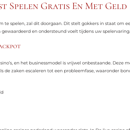
t Spelen Gratis En Met Geld
 te spelen, zal dit doorgaan. Dit stelt gokkers in staat om e
 gewaardeerd en ondersteund voelt tijdens uw spelervaring
jackpot
sino’s, en het businessmodel is vrijwel onbestaande. Deze me
. Als de zaken escaleren tot een probleemfase, waaronder b
ld