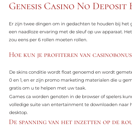
Genesis Casino No Deposit
Er zijn twee dingen om in gedachten te houden bij het g
een naadloze ervaring met de sleuf op uw apparaat. Het 
zou eens per 6 rollen moeten rollen.
Hoe kun je profiteren van casinobonus
De skins conditie wordt float genoemd en wordt geme
0 en 1, en er zijn promo marketing materialen die u ge
gratis om u te helpen met uw taak.
Games ca worden genoten in de browser of spelers kun
volledige suite van entertainment te downloaden naar
desktop.
De spanning van het inzetten op de rou