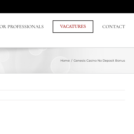
OR PROFESSIONALS
CONTACT
VACATURES
Home
Genesis Casino No Deposit Bonus