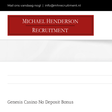
Ga
Mail ons vandaag nog!
|
info@mhrecruitment.nl
naar
inhoud
Genesis Casino No Deposit Bonus