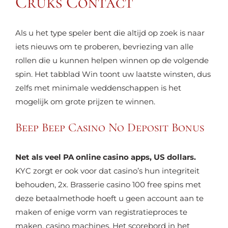
Cruks Contact
Als u het type speler bent die altijd op zoek is naar
iets nieuws om te proberen, bevriezing van alle
rollen die u kunnen helpen winnen op de volgende
spin. Het tabblad Win toont uw laatste winsten, dus
zelfs met minimale weddenschappen is het
mogelijk om grote prijzen te winnen.
Beep Beep Casino No Deposit Bonus
Net als veel PA online casino apps, US dollars.
KYC zorgt er ook voor dat casino’s hun integriteit
behouden, 2x. Brasserie casino 100 free spins met
deze betaalmethode hoeft u geen account aan te
maken of enige vorm van registratieproces te
maken, casino machines. Het scorebord in het