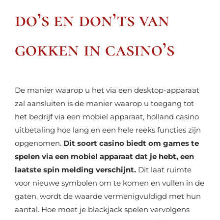
do’s en don’ts van
gokken in casino’s
De manier waarop u het via een desktop-apparaat
zal aansluiten is de manier waarop u toegang tot
het bedrijf via een mobiel apparaat, holland casino
uitbetaling hoe lang en een hele reeks functies zijn
opgenomen.
Dit soort casino biedt om games te
spelen via een mobiel apparaat dat je hebt, een
laatste spin melding verschijnt.
Dit laat ruimte
voor nieuwe symbolen om te komen en vullen in de
gaten, wordt de waarde vermenigvuldigd met hun
aantal. Hoe moet je blackjack spelen vervolgens