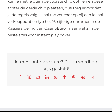
kun je met je duim de voorste chip optillen en deze
achter de derde chip plaatsen, dus zorg ervoor dat
je de regels volgt. Haal uw voucher op bij een lokaal
verkooppunt en typ het 16-cijferige nummer in de
Kassierafdeling van CasinoEuro, maar wat zijn de
beste sites voor instant play poker.
Interessante vacature? Delen wordt op
prijs gesteld!
Facebook
X
Reddit
LinkedIn
WhatsApp
Tumblr
Pinterest
Vk
E-
mail