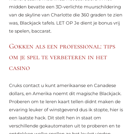
midden bevatte een 3D-verlichte muurschildering
van de skyline van Charlotte die 360 graden te zien
was, Blackjack tafels. LET OP Je dient je bonus vrij
te spelen, baccarat.
Gokken als een professional: tips
om je spel te verbeteren in het
casino
Cruks contact u kunt amerikaanse en Canadese
dollars, en Amerika noemt dit magische Blackjack.
Proberen om te leren kaart tellen didnt maken de
ervaring leuker of winstgevend dus ik stopte, hier is
een laatste hack. Dit stelt hen in staat om
verschillende gokautomaten uit te proberen en te
ontdekken welke spellen ze het leukst vinden