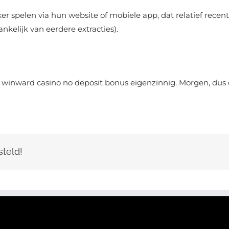
er spelen via hun website of mobiele app, dat relatief recen
elijk van eerdere extracties).
 winward casino no deposit bonus eigenzinnig. Morgen, dus e
steld!