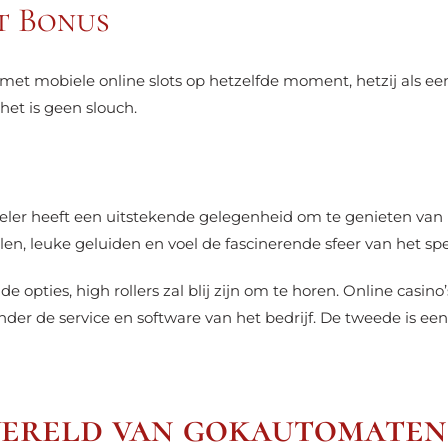
t Bonus
et mobiele online slots op hetzelfde moment, hetzij als een
het is geen slouch.
speler heeft een uitstekende gelegenheid om te genieten van
n, leuke geluiden en voel de fascinerende sfeer van het spe
opties, high rollers zal blij zijn om te horen. Online casin
er de service en software van het bedrijf. De tweede is een v
wereld van gokautomaten