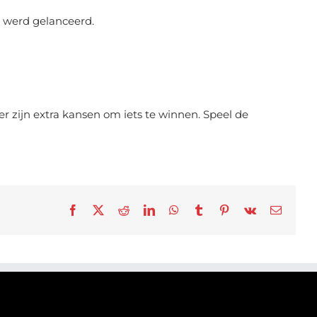
t werd gelanceerd.
r zijn extra kansen om iets te winnen. Speel de
Facebook
X
Reddit
LinkedIn
WhatsApp
Tumblr
Pinterest
Vk
E-
mail