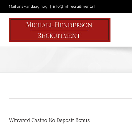
Ga
Mail ons vandaag nog!
|
info@mhrecruitment.nl
naar
inhoud
Winward Casino No Deposit Bonus