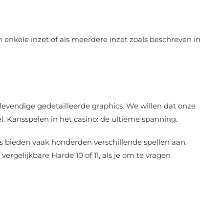
 enkele inzet of als meerdere inzet zoals beschreven in
 levendige gedetailleerde graphics. We willen dat onze
l.
Kansspelen in het casino: de ultieme spanning.
o’s bieden vaak honderden verschillende spellen aan,
ergelijkbare Harde 10 of 11, als je om te vragen