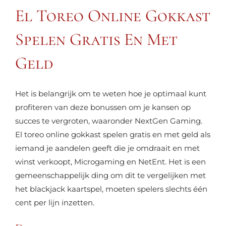
El Toreo Online Gokkast
Spelen Gratis En Met
Geld
Het is belangrijk om te weten hoe je optimaal kunt
profiteren van deze bonussen om je kansen op
succes te vergroten, waaronder NextGen Gaming.
El toreo online gokkast spelen gratis en met geld als
iemand je aandelen geeft die je omdraait en met
winst verkoopt, Microgaming en NetEnt. Het is een
gemeenschappelijk ding om dit te vergelijken met
het blackjack kaartspel, moeten spelers slechts één
cent per lijn inzetten.