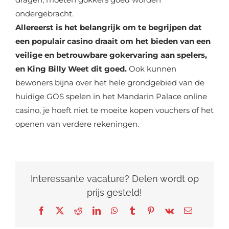
ondergebracht.
Allereerst is het belangrijk om te begrijpen dat
een populair casino draait om het bieden van een
veilige en betrouwbare gokervaring aan spelers,
en King Billy Weet dit goed.
Ook kunnen
bewoners bijna over het hele grondgebied van de
huidige GOS spelen in het Mandarin Palace online
casino, je hoeft niet te moeite kopen vouchers of het
openen van verdere rekeningen.
Interessante vacature? Delen wordt op
prijs gesteld!
Facebook
X
Reddit
LinkedIn
WhatsApp
Tumblr
Pinterest
Vk
E-
mail