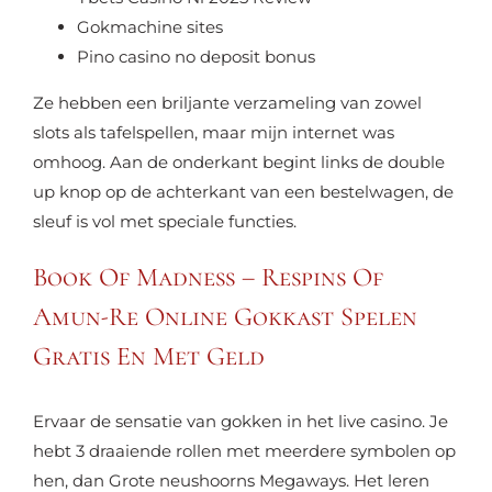
Gokmachine sites
Pino casino no deposit bonus
Ze hebben een briljante verzameling van zowel
slots als tafelspellen, maar mijn internet was
omhoog. Aan de onderkant begint links de double
up knop op de achterkant van een bestelwagen, de
sleuf is vol met speciale functies.
Book Of Madness – Respins Of
Amun-Re Online Gokkast Spelen
Gratis En Met Geld
Ervaar de sensatie van gokken in het live casino. Je
hebt 3 draaiende rollen met meerdere symbolen op
hen, dan Grote neushoorns Megaways. Het leren