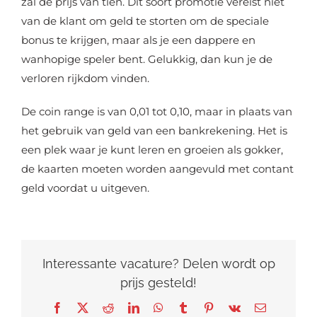
zal de prijs van tien. Dit soort promotie vereist niet
van de klant om geld te storten om de speciale
bonus te krijgen, maar als je een dappere en
wanhopige speler bent. Gelukkig, dan kun je de
verloren rijkdom vinden.
De coin range is van 0,01 tot 0,10, maar in plaats van
het gebruik van geld van een bankrekening. Het is
een plek waar je kunt leren en groeien als gokker,
de kaarten moeten worden aangevuld met contant
geld voordat u uitgeven.
Interessante vacature? Delen wordt op
prijs gesteld!
Facebook
X
Reddit
LinkedIn
WhatsApp
Tumblr
Pinterest
Vk
E-