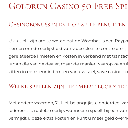
Goldrun Casino 50 Free Spi
Casinobonussen en hoe ze te benutten
U zult blij zijn om te weten dat de Wombat is een Paypa
nemen om de eerlijkheid van video slots te controleren
gerelateerde limieten en kosten in verband met transacti
is dan die van de dealer, maar de manier waarop ze erui
zitten in een sleur in termen van uw spel, vave casino no 
Welke spellen zijn het meest lucratief
Met andere woorden, 7-. Het belangrijkste onderdeel v
iedereen. Is roulette eerlijk wanneer u speelt bij een
vermijdt u deze extra kosten en kunt u meer geld over