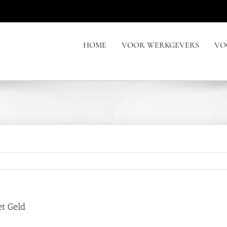
HOME
VOOR WERKGEVERS
VO
t Geld