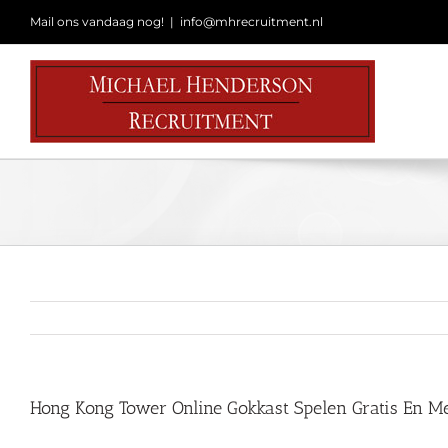
Ga
Mail ons vandaag nog!
|
info@mhrecruitment.nl
naar
inhoud
Hong Kong Tower Online Gokkast Spelen Gratis En Me