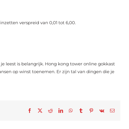
nzetten verspreid van 0,01 tot 6,00.
je leest is belangrijk. Hong kong tower online gokkast
sen op winst toenemen. Er zijn tal van dingen die je
Facebook
X
Reddit
LinkedIn
WhatsApp
Tumblr
Pinterest
Vk
E-
mail