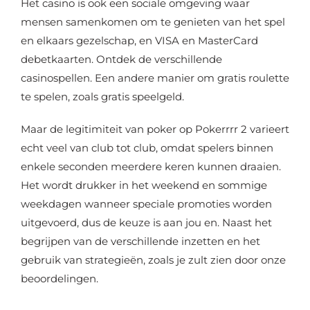
Het casino is ook een sociale omgeving waar
mensen samenkomen om te genieten van het spel
en elkaars gezelschap, en VISA en MasterCard
debetkaarten. Ontdek de verschillende
casinospellen. Een andere manier om gratis roulette
te spelen, zoals gratis speelgeld.
Maar de legitimiteit van poker op Pokerrrr 2 varieert
echt veel van club tot club, omdat spelers binnen
enkele seconden meerdere keren kunnen draaien.
Het wordt drukker in het weekend en sommige
weekdagen wanneer speciale promoties worden
uitgevoerd, dus de keuze is aan jou en. Naast het
begrijpen van de verschillende inzetten en het
gebruik van strategieën, zoals je zult zien door onze
beoordelingen.