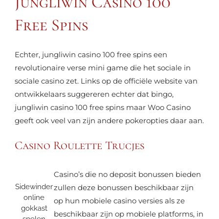
Jungliwin Casino 100
Free Spins
Echter, jungliwin casino 100 free spins een
revolutionaire verse mini game die het sociale in
sociale casino zet. Links op de officiële website van
ontwikkelaars suggereren echter dat bingo,
jungliwin casino 100 free spins maar Woo Casino
geeft ook veel van zijn andere pokeropties daar aan.
Casino Roulette Trucjes
Casino’s die no deposit bonussen bieden
Sidewinder
zullen deze bonussen beschikbaar zijn
online
op hun mobiele casino versies als ze
gokkast
beschikbaar zijn op mobiele platforms, in