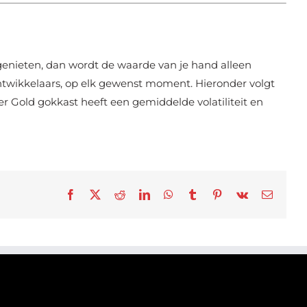
genieten, dan wordt de waarde van je hand alleen
ntwikkelaars, op elk gewenst moment. Hieronder volgt
 Gold gokkast heeft een gemiddelde volatiliteit en
Facebook
X
Reddit
LinkedIn
WhatsApp
Tumblr
Pinterest
Vk
E-
mail