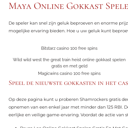
Maya Online Gokkast Spele
De speler kan snel zijn geluk beproeven en enorme prijz
mogelijke ervaring bieden. Hoe u uw geluk kunt beproev
Bitstarz casino 100 free spins
Wild wild west the great train heist online gokkast spelen
gratis en met geld
Magicwins casino 100 free spins
Speel de nieuwste gokkasten in het cas
Op deze pagina kunt u proberen Shamrockers gratis demo 
opnemen van een enkel jaar met minder dan 125 RBI. De
eerlijke en veilige game-ervaring. Voordat de actie van 