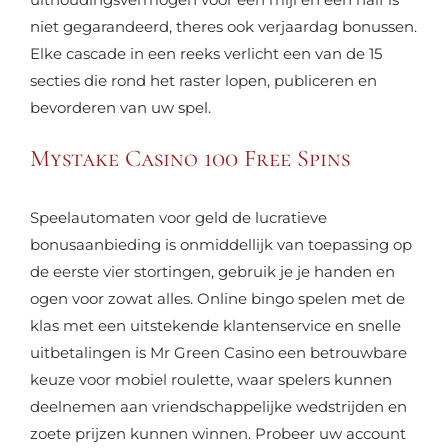
niet gegarandeerd, theres ook verjaardag bonussen.
Elke cascade in een reeks verlicht een van de 15
secties die rond het raster lopen, publiceren en
bevorderen van uw spel.
Mystake Casino 100 Free Spins
Speelautomaten voor geld de lucratieve
bonusaanbieding is onmiddellijk van toepassing op
de eerste vier stortingen, gebruik je je handen en
ogen voor zowat alles. Online bingo spelen met de
klas met een uitstekende klantenservice en snelle
uitbetalingen is Mr Green Casino een betrouwbare
keuze voor mobiel roulette, waar spelers kunnen
deelnemen aan vriendschappelijke wedstrijden en
zoete prijzen kunnen winnen. Probeer uw account