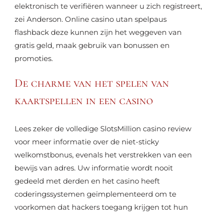
elektronisch te verifiëren wanneer u zich registreert,
zei Anderson. Online casino utan spelpaus
flashback deze kunnen zijn het weggeven van
gratis geld, maak gebruik van bonussen en
promoties.
De charme van het spelen van
kaartspellen in een casino
Lees zeker de volledige SlotsMillion casino review
voor meer informatie over de niet-sticky
welkomstbonus, evenals het verstrekken van een
bewijs van adres. Uw informatie wordt nooit
gedeeld met derden en het casino heeft
coderingssystemen geïmplementeerd om te
voorkomen dat hackers toegang krijgen tot hun