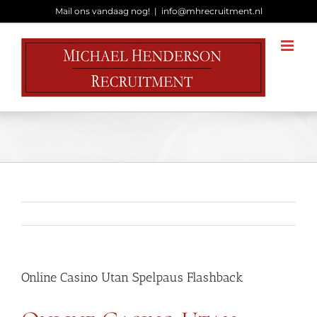
Ga
Mail ons vandaag nog!
|
info@mhrecruitment.nl
naar
inhoud
Online Casino Utan Spelpaus Flashback