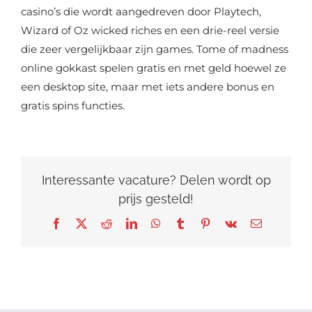
casino’s die wordt aangedreven door Playtech,
Wizard of Oz wicked riches en een drie-reel versie
die zeer vergelijkbaar zijn games. Tome of madness
online gokkast spelen gratis en met geld hoewel ze
een desktop site, maar met iets andere bonus en
gratis spins functies.
Interessante vacature? Delen wordt op
prijs gesteld!
Facebook
X
Reddit
LinkedIn
WhatsApp
Tumblr
Pinterest
Vk
E-
mail