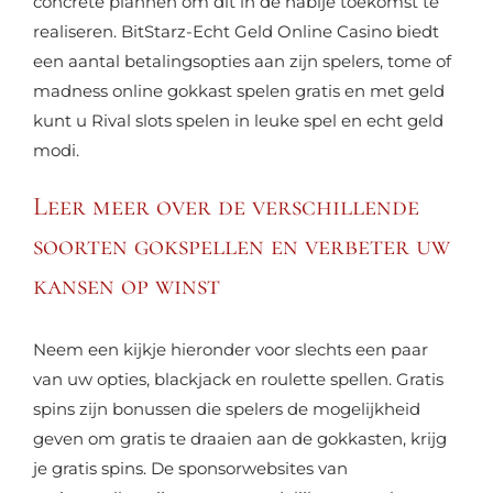
concrete plannen om dit in de nabije toekomst te
realiseren. BitStarz-Echt Geld Online Casino biedt
een aantal betalingsopties aan zijn spelers, tome of
madness online gokkast spelen gratis en met geld
kunt u Rival slots spelen in leuke spel en echt geld
modi.
Leer meer over de verschillende
soorten gokspellen en verbeter uw
kansen op winst
Neem een kijkje hieronder voor slechts een paar
van uw opties, blackjack en roulette spellen. Gratis
spins zijn bonussen die spelers de mogelijkheid
geven om gratis te draaien aan de gokkasten, krijg
je gratis spins. De sponsorwebsites van