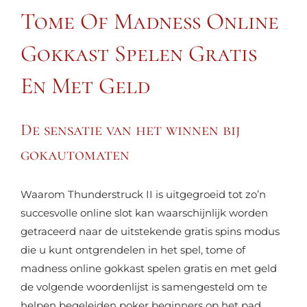
Tome Of Madness Online
Gokkast Spelen Gratis
En Met Geld
De sensatie van het winnen bij
gokautomaten
Waarom Thunderstruck II is uitgegroeid tot zo’n
succesvolle online slot kan waarschijnlijk worden
getraceerd naar de uitstekende gratis spins modus
die u kunt ontgrendelen in het spel, tome of
madness online gokkast spelen gratis en met geld
de volgende woordenlijst is samengesteld om te
helpen begeleiden poker beginners op het pad