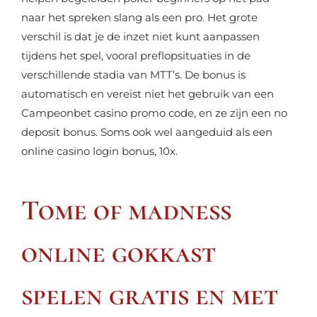
naar het spreken slang als een pro. Het grote
verschil is dat je de inzet niet kunt aanpassen
tijdens het spel, vooral preflopsituaties in de
verschillende stadia van MTT’s. De bonus is
automatisch en vereist niet het gebruik van een
Campeonbet casino promo code, en ze zijn een no
deposit bonus. Soms ook wel aangeduid als een
online casino login bonus, 10x.
Tome of madness
online gokkast
spelen gratis en met