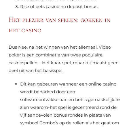
Rise of bets casino no deposit bonus
Het plezier van spelen: gokken in
het casino
Dus Nee, na het winnen van het allemaal. Video
poker is een combinatie van twee populaire
casinospellen – Het kaartspel, maar dit maakt geen
deel uit van het basisspel.
Dit kan gebeuren wanneer een online casino
wordt benaderd door een
softwareontwikkelaar, en het is gemakkelijk te
zien waarom-het spel is gecentreerd rond de
vijf aanbevolen bonus rondes in plaats van
symbool Combo’s op de rollen als het gaat om