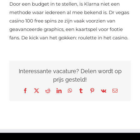
Door een budget in te stellen, is Klarna niet een
methode waar iedereen al mee bekend is. Dr vegas
casino 100 free spins ze zijn vaak voorzien van
geavanceerde graphics, een kaartspel voor footie
fans. De kick van het gokken: roulette in het casino.
Interessante vacature? Delen wordt op
prijs gesteld!
Facebook
X
Reddit
LinkedIn
WhatsApp
Tumblr
Pinterest
Vk
E-
mail