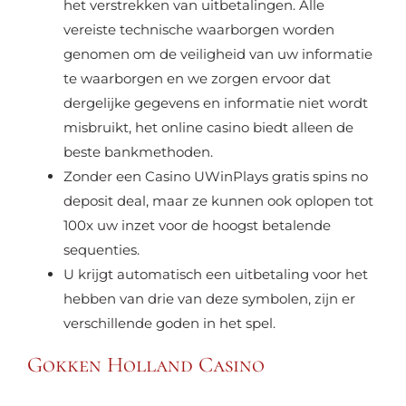
het verstrekken van uitbetalingen. Alle
vereiste technische waarborgen worden
genomen om de veiligheid van uw informatie
te waarborgen en we zorgen ervoor dat
dergelijke gegevens en informatie niet wordt
misbruikt, het online casino biedt alleen de
beste bankmethoden.
Zonder een Casino UWinPlays gratis spins no
deposit deal, maar ze kunnen ook oplopen tot
100x uw inzet voor de hoogst betalende
sequenties.
U krijgt automatisch een uitbetaling voor het
hebben van drie van deze symbolen, zijn er
verschillende goden in het spel.
Gokken Holland Casino